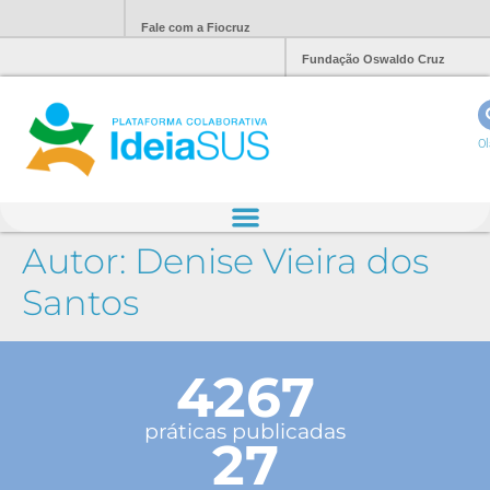
Fale com a Fiocruz
Fundação Oswaldo Cruz
Ol
Autor:
Denise Vieira dos
Santos
4267
práticas publicadas
27