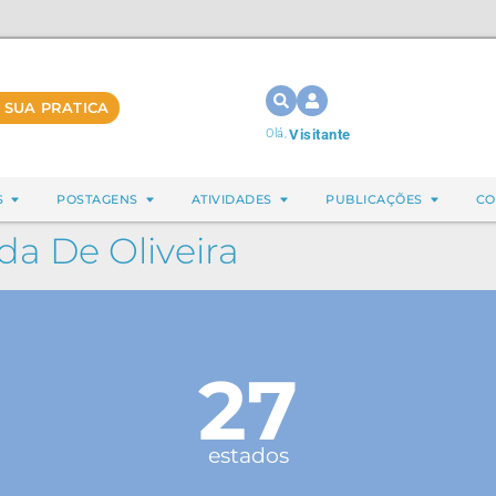
 SUA PRATICA
Olá,
Visitante
S
POSTAGENS
ATIVIDADES
PUBLICAÇÕES
CO
da De Oliveira
27
estados