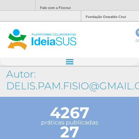
Fale com a Fiocruz
Fundação Oswaldo Cruz
Ol
Autor:
DELIS.PAM.FISIO@GMAIL
4267
práticas publicadas
27