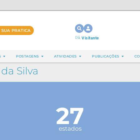
 SUA PRATICA
Olá,
Visitante
S
POSTAGENS
ATIVIDADES
PUBLICAÇÕES
CO
 da Silva
27
estados