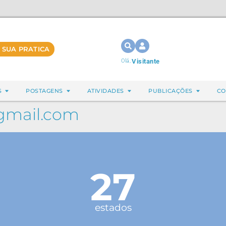
 SUA PRATICA
Olá,
Visitante
S
POSTAGENS
ATIVIDADES
PUBLICAÇÕES
CO
gmail.com
27
estados