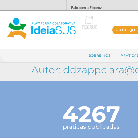
Fale com a Fiocruz
PUBLIQUE
SOBRE NÓS
PRÁTICA
Autor:
ddzappclara@
4267
práticas publicadas