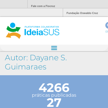
Fale com a Fiocruz
Fundação Oswaldo Cruz
Ol
Autor:
Dayane S.
Guimaraes
4266
práticas publicadas
27