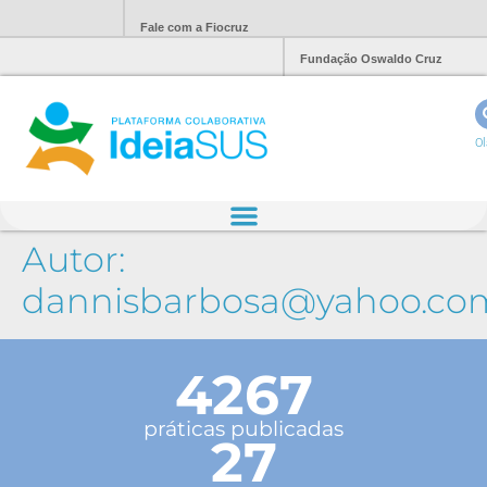
Fale com a Fiocruz
Fundação Oswaldo Cruz
Ol
Autor:
dannisbarbosa@yahoo.co
4267
práticas publicadas
27