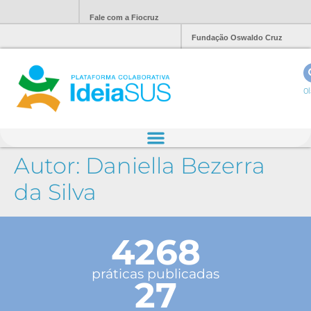
Fale com a Fiocruz
Fundação Oswaldo Cruz
Ol
Autor:
Daniella Bezerra
da Silva
4268
práticas publicadas
27