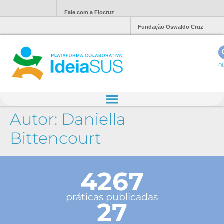
Fale com a Fiocruz
Fundação Oswaldo Cruz
Ol
Autor:
Daniella
Bittencourt
4267
práticas publicadas
27