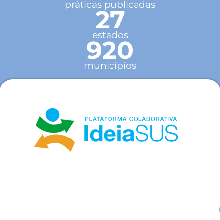
práticas publicadas
27
estados
920
municípios