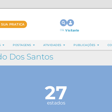
 SUA PRATICA
Olá,
Visitante
S
POSTAGENS
ATIVIDADES
PUBLICAÇÕES
CO
do Dos Santos
27
estados