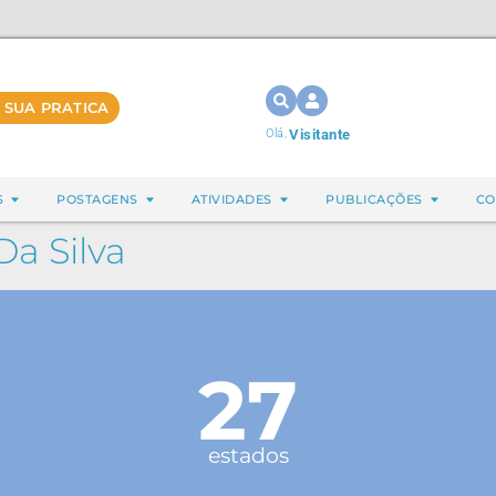
 SUA PRATICA
Olá,
Visitante
S
POSTAGENS
ATIVIDADES
PUBLICAÇÕES
CO
Da Silva
27
estados