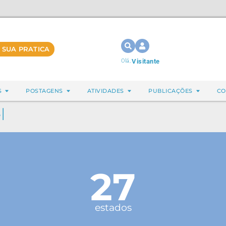
 SUA PRATICA
Olá,
Visitante
S
POSTAGENS
ATIVIDADES
PUBLICAÇÕES
CO
l
27
estados