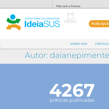
Fale com a Fiocruz
PUBLIQUE
SOBRE NÓS
PRÁTICA
Autor:
daianepimente
4267
práticas publicadas