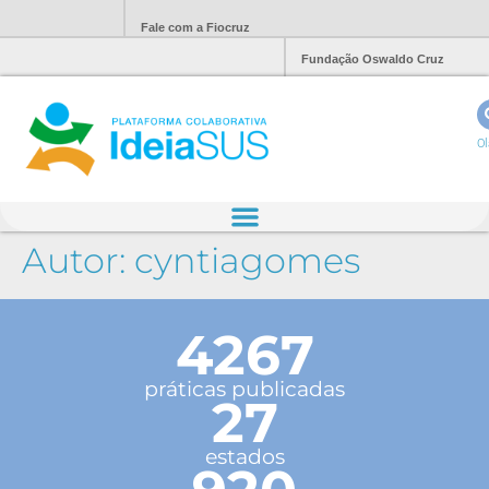
Fale com a Fiocruz
Fundação Oswaldo Cruz
Ol
Autor:
cyntiagomes
4267
práticas publicadas
27
estados