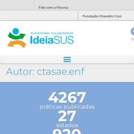
Fale com a Fiocruz
Fundação Oswaldo Cruz
Ol
Autor:
ctasae.enf
4267
práticas publicadas
27
estados