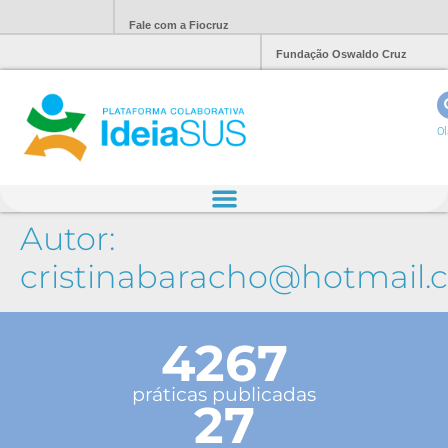
Fale com a Fiocruz
Fundação Oswaldo Cruz
Ol
Autor:
cristinabaracho@hotmail.
4267
práticas publicadas
27