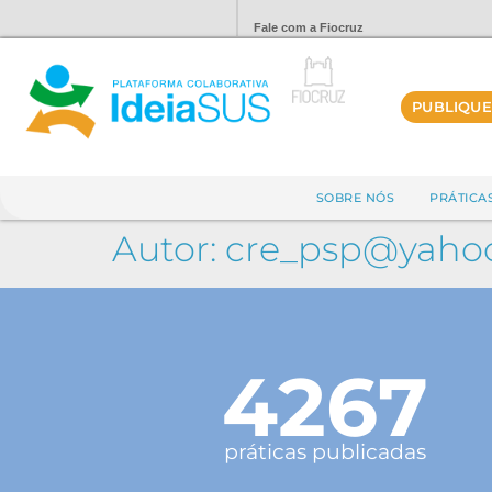
Fale com a Fiocruz
PUBLIQUE
SOBRE NÓS
PRÁTICA
Autor:
cre_psp@yahoo
4267
práticas publicadas