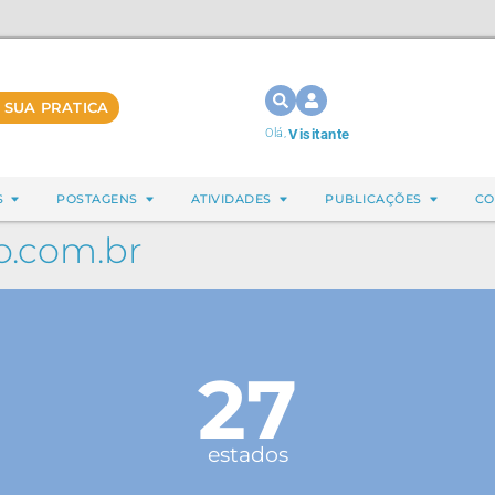
 SUA PRATICA
Olá,
Visitante
S
POSTAGENS
ATIVIDADES
PUBLICAÇÕES
CO
.com.br
27
estados