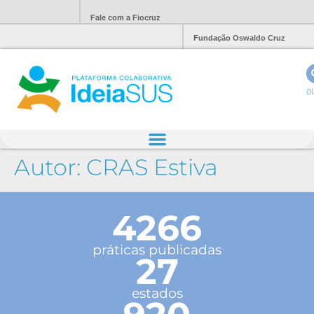
Fale com a Fiocruz
Fundação Oswaldo Cruz
Ol
Autor:
CRAS Estiva
4266
práticas publicadas
27
estados