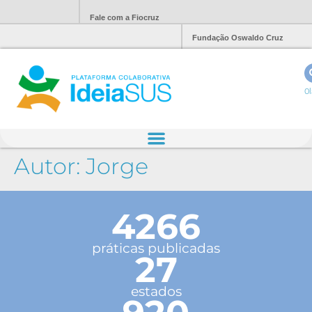
Fale com a Fiocruz
Fundação Oswaldo Cruz
Ol
Autor:
Jorge
4266
práticas publicadas
27
estados