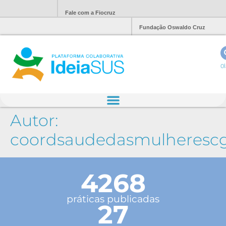
Fale com a Fiocruz
Fundação Oswaldo Cruz
Ol
Autor:
coordsaudedasmulheresc
4268
práticas publicadas
27