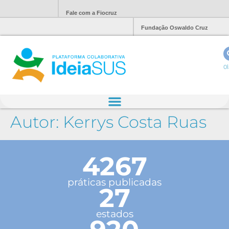
Fale com a Fiocruz
Fundação Oswaldo Cruz
Ol
Autor:
Kerrys Costa Ruas
4267
práticas publicadas
27
estados