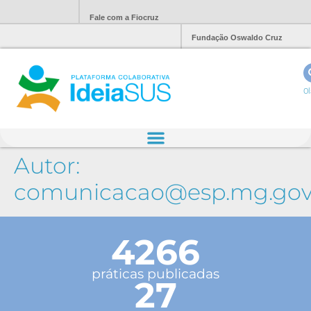
Fale com a Fiocruz
Fundação Oswaldo Cruz
Ol
Autor:
comunicacao@esp.mg.gov
4266
práticas publicadas
27