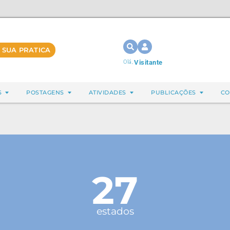
 SUA PRATICA
Olá,
Visitante
S
POSTAGENS
ATIVIDADES
PUBLICAÇÕES
CO
27
estados