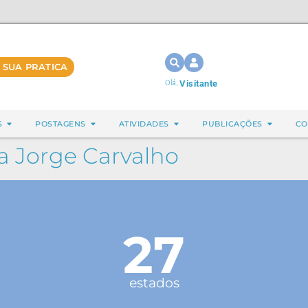
 SUA PRATICA
Olá,
Visitante
S
POSTAGENS
ATIVIDADES
PUBLICAÇÕES
CO
va Jorge Carvalho
27
estados