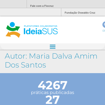
Fale com a Fiocruz
Fundação Oswaldo Cruz
Ol
Autor:
Maria Dalva Amim
Dos Santos
4267
práticas publicadas
27