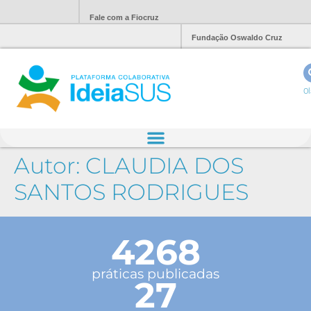
Fale com a Fiocruz
Fundação Oswaldo Cruz
Ol
Autor:
CLAUDIA DOS
SANTOS RODRIGUES
4268
práticas publicadas
27