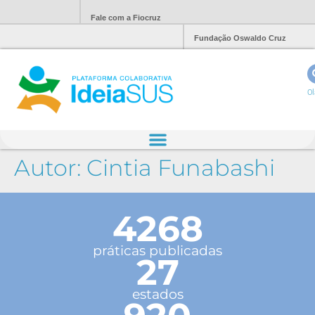
Fale com a Fiocruz
Fundação Oswaldo Cruz
Ol
Autor:
Cintia Funabashi
4268
práticas publicadas
27
estados