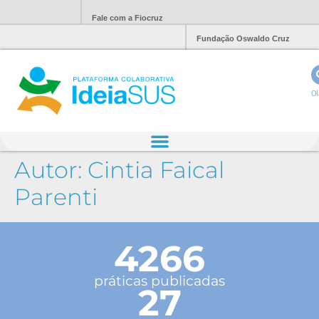
Fale com a Fiocruz
Fundação Oswaldo Cruz
Ol
Autor:
Cintia Faical
Parenti
4266
práticas publicadas
27