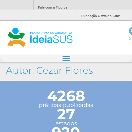
Fale com a Fiocruz
Fundação Oswaldo Cruz
Ol
Autor:
Cezar Flores
4268
práticas publicadas
27
estados