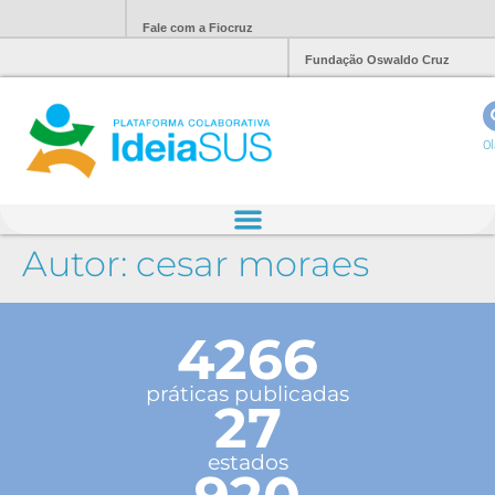
Fale com a Fiocruz
Fundação Oswaldo Cruz
Ol
Autor:
cesar moraes
4266
práticas publicadas
27
estados