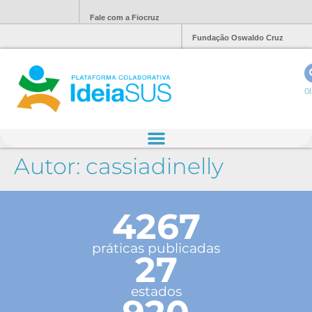
Fale com a Fiocruz
Fundação Oswaldo Cruz
Ol
Autor:
cassiadinelly
4267
práticas publicadas
27
estados