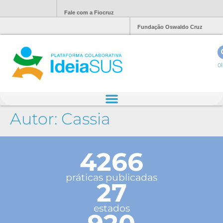
Fale com a Fiocruz
Fundação Oswaldo Cruz
Ol
Autor:
Cassia
4266
práticas publicadas
27
estados