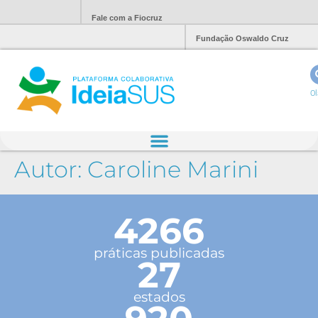
Fale com a Fiocruz
Fundação Oswaldo Cruz
Ol
Autor:
Caroline Marini
4266
práticas publicadas
27
estados