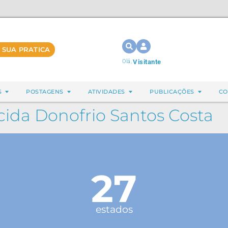
 SUA PRATICA
Olá,
Visitante
S
POSTAGENS
ATIVIDADES
PUBLICAÇÕES
CO
cida Donofrio Santos Costa
27
estados