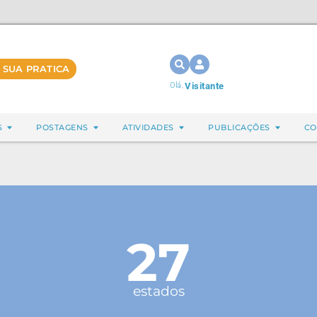
 SUA PRATICA
Olá,
Visitante
S
POSTAGENS
ATIVIDADES
PUBLICAÇÕES
CO
27
estados