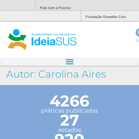
Fale com a Fiocruz
Fundação Oswaldo Cruz
Ol
Autor:
Carolina Aires
4266
práticas publicadas
27
estados