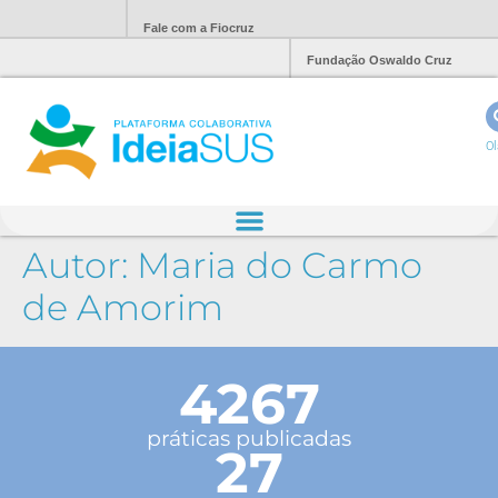
Fale com a Fiocruz
Fundação Oswaldo Cruz
Ol
Autor:
Maria do Carmo
de Amorim
4267
práticas publicadas
27