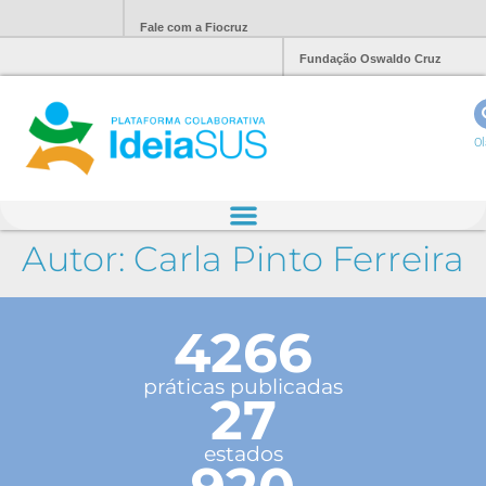
Fale com a Fiocruz
Fundação Oswaldo Cruz
Ol
Autor:
Carla Pinto Ferreira
4266
práticas publicadas
27
estados