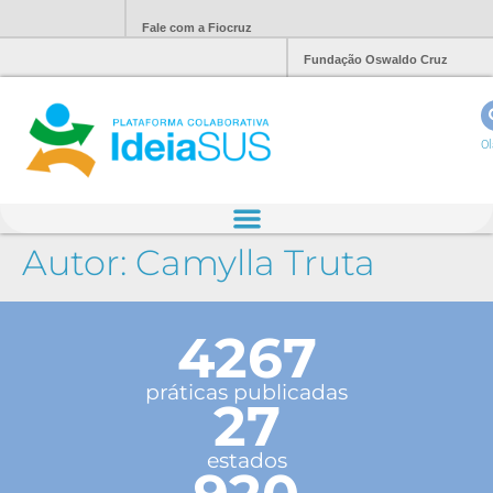
Fale com a Fiocruz
Fundação Oswaldo Cruz
Ol
Autor:
Camylla Truta
4267
práticas publicadas
27
estados