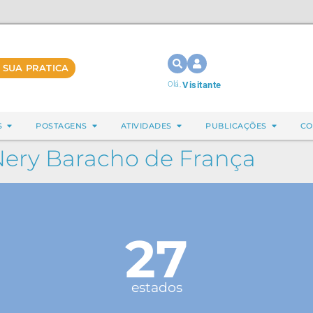
 SUA PRATICA
Olá,
Visitante
S
POSTAGENS
ATIVIDADES
PUBLICAÇÕES
CO
Nery Baracho de França
27
estados