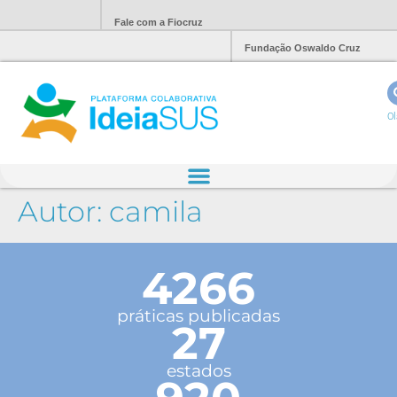
Fale com a Fiocruz
Fundação Oswaldo Cruz
Ol
Autor:
camila
4266
práticas publicadas
27
estados