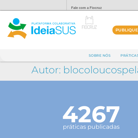
Fale com a Fiocruz
PUBLIQUE
SOBRE NÓS
PRÁTICA
Autor:
blocoloucospel
4267
práticas publicadas