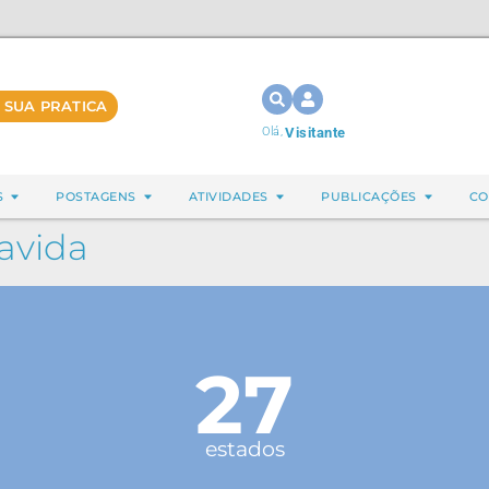
 SUA PRATICA
Olá,
Visitante
S
POSTAGENS
ATIVIDADES
PUBLICAÇÕES
CO
avida
27
estados