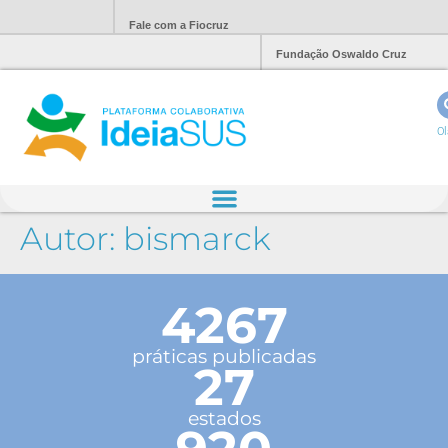
Fale com a Fiocruz
Fundação Oswaldo Cruz
Ol
Autor:
bismarck
4267
práticas publicadas
27
estados