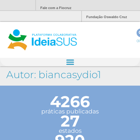
Fale com a Fiocruz
Fundação Oswaldo Cruz
Ol
Autor:
biancasydio1
4266
práticas publicadas
27
estados