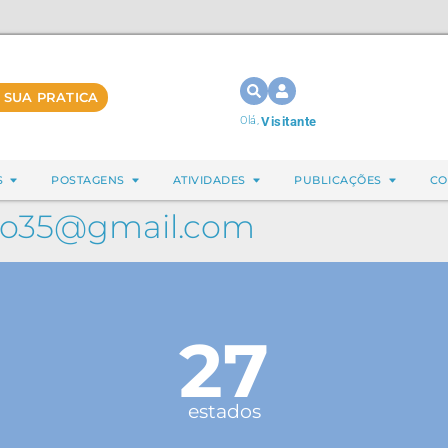
 SUA PRATICA
Olá,
Visitante
S
POSTAGENS
ATIVIDADES
PUBLICAÇÕES
CO
ro35@gmail.com
27
estados