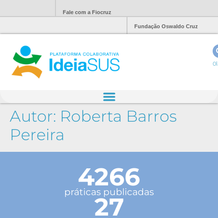
Fale com a Fiocruz
Fundação Oswaldo Cruz
Ol
Autor:
Roberta Barros
Pereira
4266
práticas publicadas
27