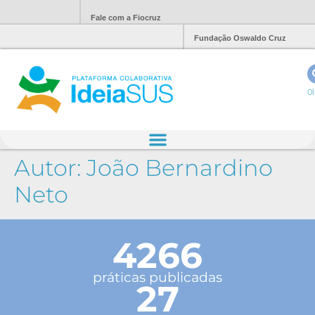
Fale com a Fiocruz
Fundação Oswaldo Cruz
Ol
Autor:
João Bernardino
Neto
4266
práticas publicadas
27