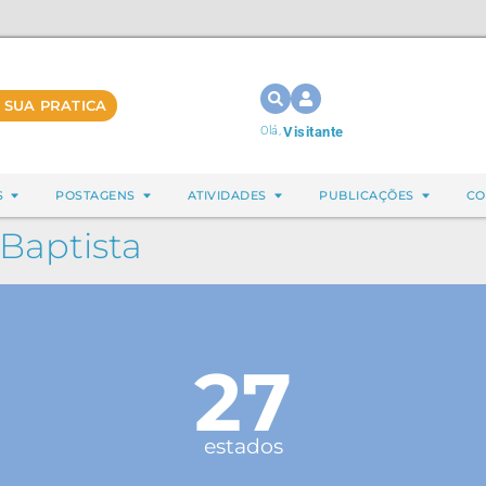
 SUA PRATICA
Olá,
Visitante
S
POSTAGENS
ATIVIDADES
PUBLICAÇÕES
CO
 Baptista
27
estados