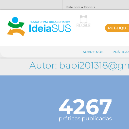
Fale com a Fiocruz
PUBLIQUE
SOBRE NÓS
PRÁTICA
Autor:
babi201318@gm
4267
práticas publicadas