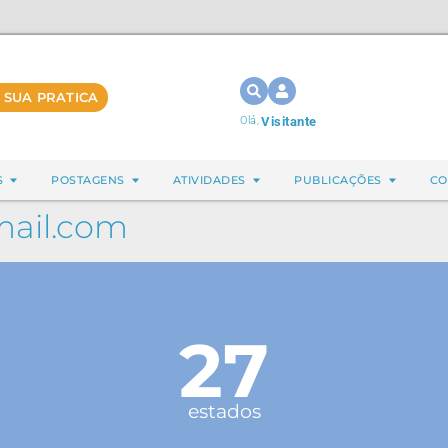
 SUA PRATICA
Olá,
Visitante
S
POSTAGENS
ATIVIDADES
PUBLICAÇÕES
CO
ail.com
27
estados