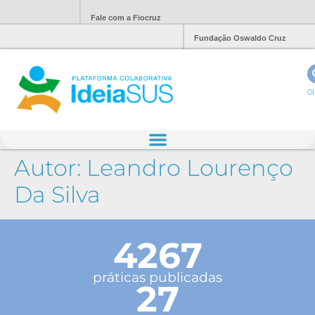
Fale com a Fiocruz
Fundação Oswaldo Cruz
Ol
Autor:
Leandro Lourenço
Da Silva
4267
práticas publicadas
27